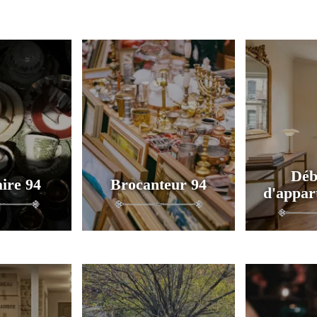
Déb
ire 94
Brocanteur 94
d'appar