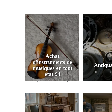
Achat
d'instruments de
Antiqua
musiques en tout
état 94