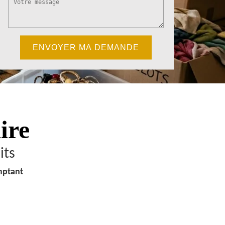
ire
its
mptant