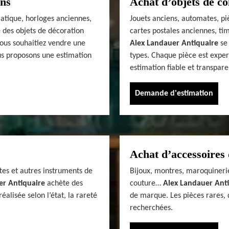
ens
Achat d’objets de co
siatique, horloges anciennes,
Jouets anciens, automates, pi
 des objets de décoration
cartes postales anciennes, tim
vous souhaitiez vendre une
Alex Landauer Antiquaire
se 
us proposons une estimation
types. Chaque pièce est exper
estimation fiable et transpare
Demande d'estimation
Achat d’accessoires 
tes et autres instruments de
Bijoux, montres, maroquinerie
er Antiquaire
achète des
couture…
Alex Landauer Ant
alisée selon l’état, la rareté
de marque. Les pièces rares, 
recherchées.