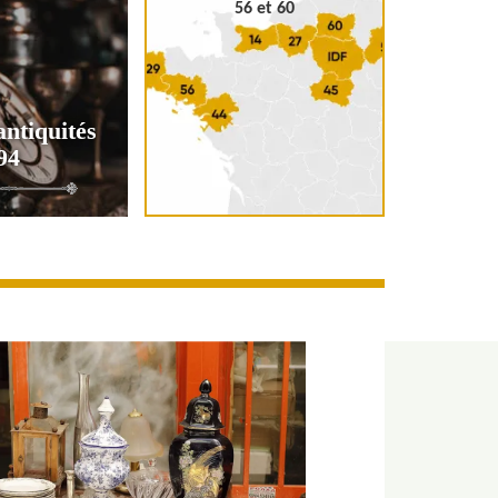
56 et 60
antiquités
94