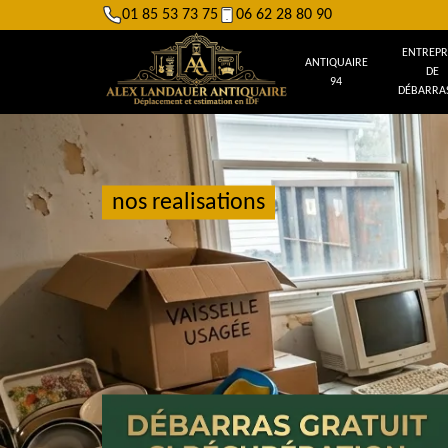
01 85 53 73 75
06 62 28 80 90
ENTREPR
ANTIQUAIRE
DE
94
DÉBARRAS
nos realisations