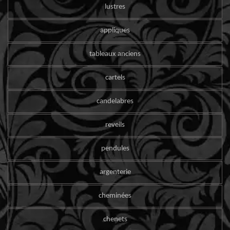
lustres
appliques
tableaux anciens
cartels
candelabres
reveils
pendules
argenterie
cheminées
chenets