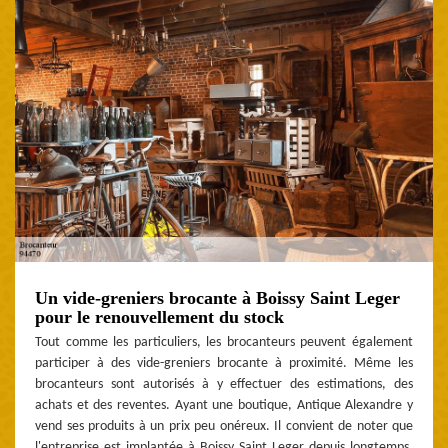
Un vide-greniers brocante à Boissy Saint Leger
pour le renouvellement du stock
Tout comme les particuliers, les brocanteurs peuvent également
participer à des vide-greniers brocante à proximité. Même les
brocanteurs sont autorisés à y effectuer des estimations, des
achats et des reventes. Ayant une boutique, Antique Alexandre y
vend ses produits à un prix peu onéreux. Il convient de noter que
l'entreprise est implantée à Boissy Saint Leger depuis longtemps.