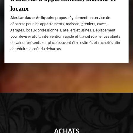
locaux
Alex Landauer Antiquaire
propose également un service de
débarras pour les appartements, maisons, greniers, caves,
garages, locaux professionnels, ateliers et usines. Déplacement
pour devis gratuit, intervention rapide et travail soigné. Les objets
de valeur présents sur place peuvent être estimés et rachetés afin
de réduire le coût du débarras.
ACHATS