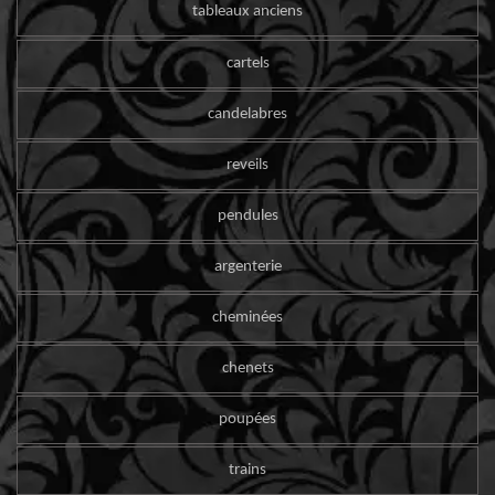
tableaux anciens
cartels
candelabres
reveils
pendules
argenterie
cheminées
chenets
poupées
trains