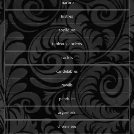
marbre
lustres
appliques
tableaux anciens
cartels
candelabres
reveils
pendules
argenterie
cheminées