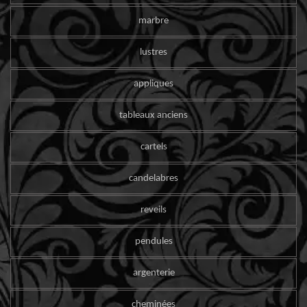
marbre
lustres
appliques
tableaux anciens
cartels
candelabres
reveils
pendules
argenterie
cheminées