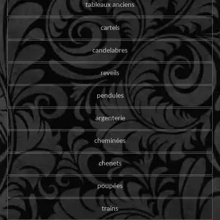
tableaux anciens
cartels
candelabres
reveils
pendules
argenterie
cheminées
chenets
poupées
trains