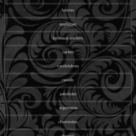
lustres
appliques
tableaux anciens
cartels
candelabres
reveils
pendules
argenterie
cheminées