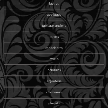
lustres
appliques
tableaux anciens
cartels
candelabres
reveils
pendules
argenterie
cheminées
chenets