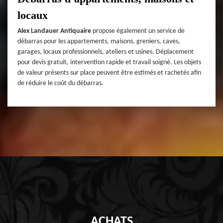
locaux
Alex Landauer Antiquaire
propose également un service de
débarras pour les appartements, maisons, greniers, caves,
garages, locaux professionnels, ateliers et usines. Déplacement
pour devis gratuit, intervention rapide et travail soigné. Les objets
de valeur présents sur place peuvent être estimés et rachetés afin
de réduire le coût du débarras.
ACHATS