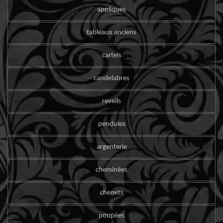
appliques
tableaux anciens
cartels
candelabres
reveils
pendules
argenterie
cheminées
chenets
poupées