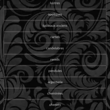
lustres
appliques
tableaux anciens
cartels
candelabres
reveils
pendules
argenterie
cheminées
chenets