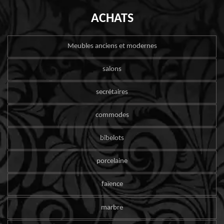
ACHATS
Meubles anciens et modernes
salons
secrétaires
commodes
bibelots
porcelaine
faïence
marbre