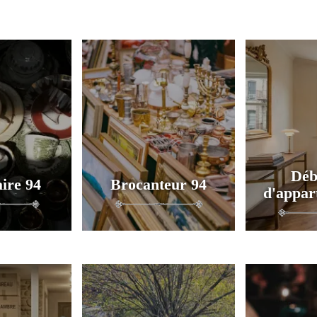
Déb
ire 94
Brocanteur 94
d'appar