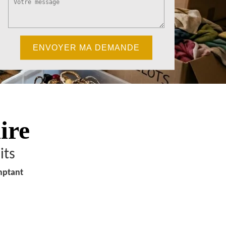
ire
its
mptant