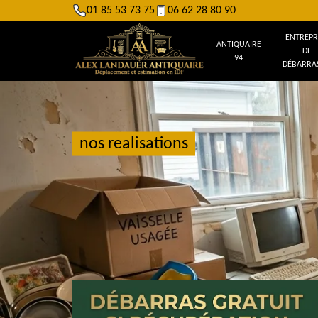
01 85 53 73 75
06 62 28 80 90
ENTREPR
ANTIQUAIRE
DE
94
DÉBARRAS
nos realisations