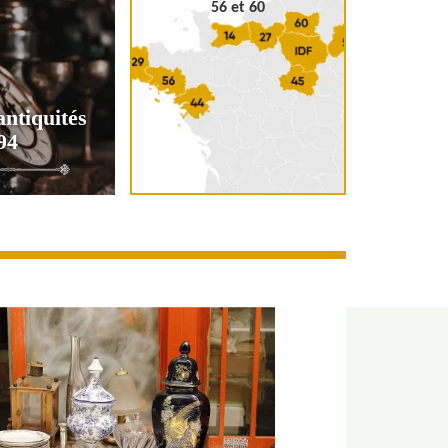
56 et 60
antiquités
94