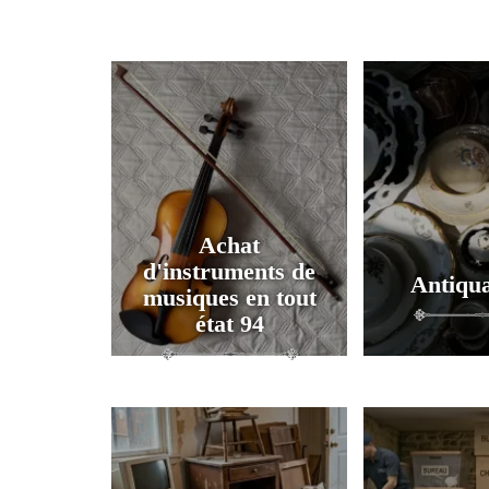
Achat
d'instruments de
Antiqua
musiques en tout
état 94