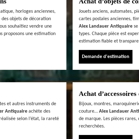
ens
Achat d’objets de co
siatique, horloges anciennes,
Jouets anciens, automates, pi
 des objets de décoration
cartes postales anciennes, tim
vous souhaitiez vendre une
Alex Landauer Antiquaire
se 
us proposons une estimation
types. Chaque pièce est exper
estimation fiable et transpare
Demande d'estimation
Achat d’accessoires 
tes et autres instruments de
Bijoux, montres, maroquinerie
er Antiquaire
achète des
couture…
Alex Landauer Ant
alisée selon l’état, la rareté
de marque. Les pièces rares, 
recherchées.