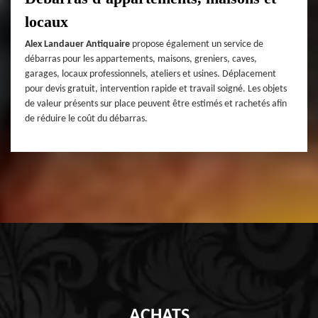
locaux
Alex Landauer Antiquaire
propose également un service de
débarras pour les appartements, maisons, greniers, caves,
garages, locaux professionnels, ateliers et usines. Déplacement
pour devis gratuit, intervention rapide et travail soigné. Les objets
de valeur présents sur place peuvent être estimés et rachetés afin
de réduire le coût du débarras.
ACHATS