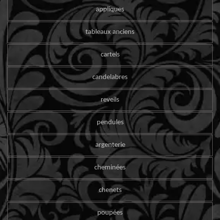
appliques
tableaux anciens
cartels
candelabres
reveils
pendules
argenterie
cheminées
chenets
poupées