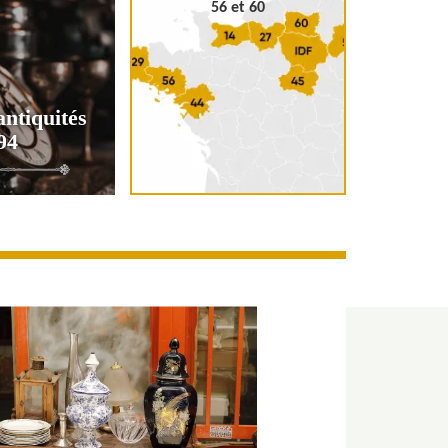
56 et 60
antiquités
94