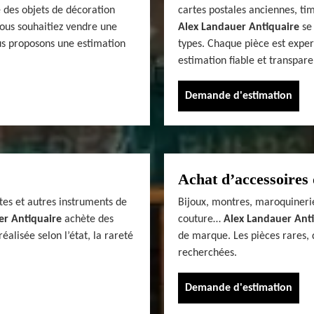
 des objets de décoration
cartes postales anciennes, tim
vous souhaitiez vendre une
Alex Landauer Antiquaire
se 
us proposons une estimation
types. Chaque pièce est exper
estimation fiable et transpare
Demande d'estimation
Achat d’accessoires 
tes et autres instruments de
Bijoux, montres, maroquinerie
er Antiquaire
achète des
couture…
Alex Landauer Ant
alisée selon l’état, la rareté
de marque. Les pièces rares, 
recherchées.
Demande d'estimation