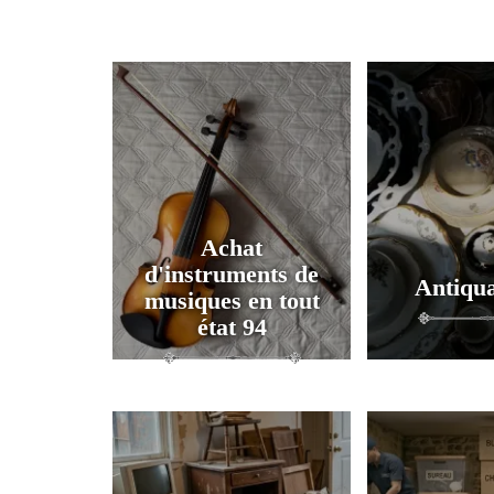
Achat
d'instruments de
Antiqua
musiques en tout
état 94