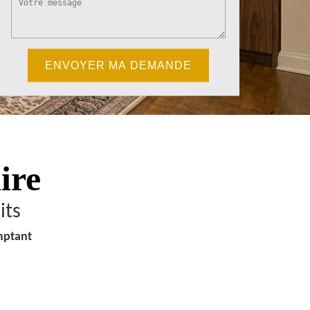
ire
its
mptant