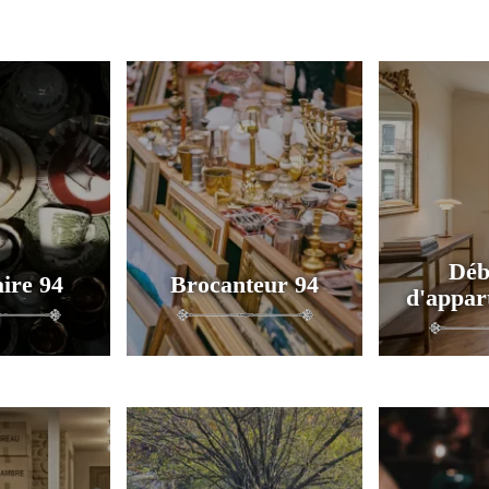
Déb
ire 94
Brocanteur 94
d'appar