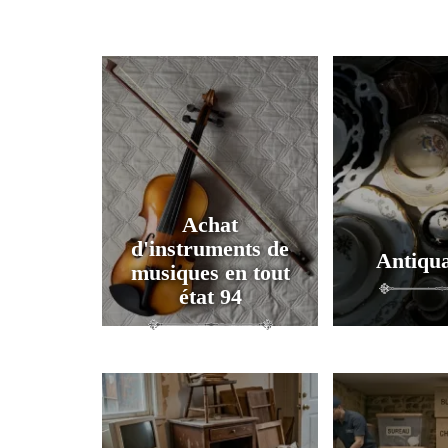
Achat
d'instruments de
Antiqua
musiques en tout
état 94