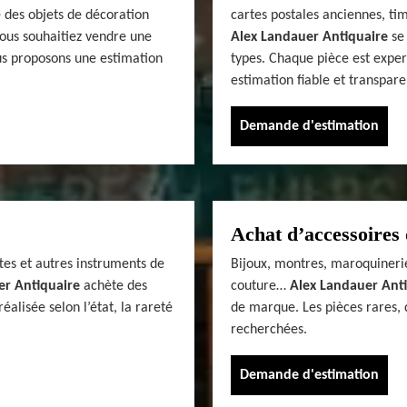
 des objets de décoration
cartes postales anciennes, tim
vous souhaitiez vendre une
Alex Landauer Antiquaire
se 
us proposons une estimation
types. Chaque pièce est exper
estimation fiable et transpare
Demande d'estimation
Achat d’accessoires 
tes et autres instruments de
Bijoux, montres, maroquinerie
er Antiquaire
achète des
couture…
Alex Landauer Ant
alisée selon l’état, la rareté
de marque. Les pièces rares, 
recherchées.
Demande d'estimation