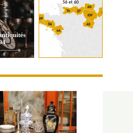
56 et 60
antiquités
94