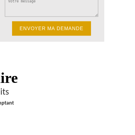
ire
its
mptant