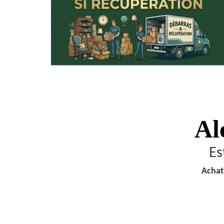
Al
Es
Achat