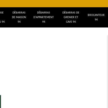
ISE
DÉBARRAS
DÉBARRAS
DÉBARRAS DE
BROCANTEUR
DE MAISON
D'APPARTEMENT
GRENIER ET
94
 94
94
94
CAVE 94