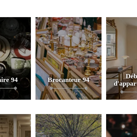
Déb
ire 94
Brocanteur 94
d'appar