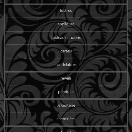
lustres
appliques
tableaux anciens
cartels
candelabres
reveils
pendules
argenterie
cheminées