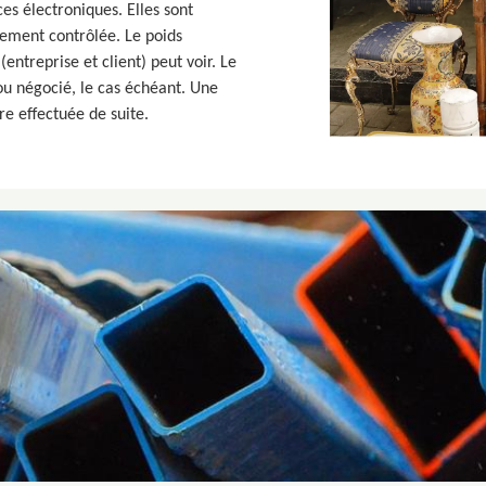
es électroniques. Elles sont
rement contrôlée. Le poids
entreprise et client) peut voir. Le
 ou négocié, le cas échéant. Une
tre effectuée de suite.