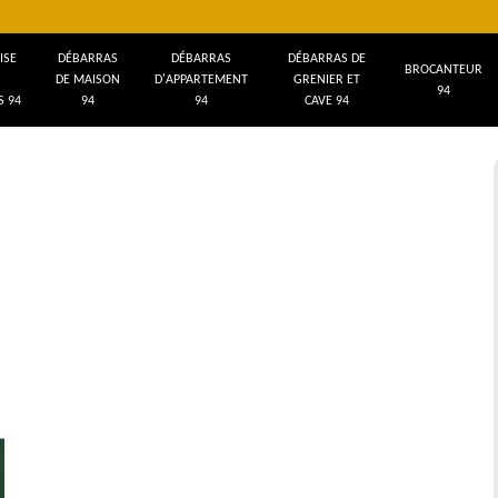
ISE
DÉBARRAS
DÉBARRAS
DÉBARRAS DE
BROCANTEUR
DE MAISON
D'APPARTEMENT
GRENIER ET
94
 94
94
94
CAVE 94