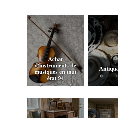
Achat
d'instruments de
Antiqua
musiques en tout
état 94