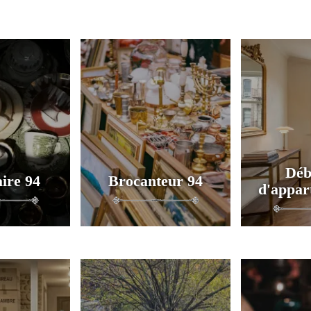
Déb
ire 94
Brocanteur 94
d'appar