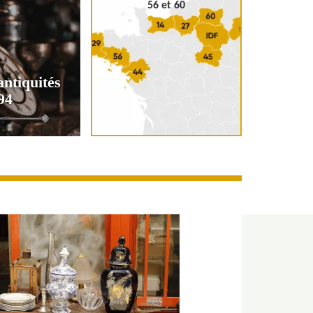
56 et 60
antiquités
94