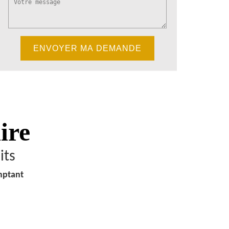
ire
its
mptant