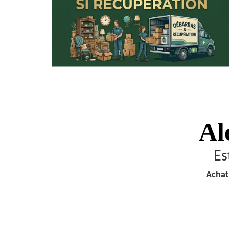
Al
Es
Achat