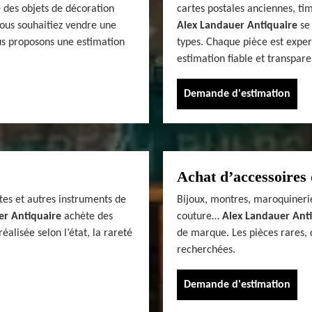
 des objets de décoration
cartes postales anciennes, tim
vous souhaitiez vendre une
Alex Landauer Antiquaire
se 
us proposons une estimation
types. Chaque pièce est exper
estimation fiable et transpare
Demande d'estimation
Achat d’accessoires 
tes et autres instruments de
Bijoux, montres, maroquinerie
er Antiquaire
achète des
couture…
Alex Landauer Ant
alisée selon l’état, la rareté
de marque. Les pièces rares, 
recherchées.
Demande d'estimation