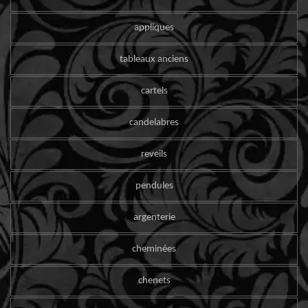
appliques
tableaux anciens
cartels
candelabres
reveils
pendules
argenterie
cheminées
chenets