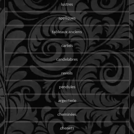
lustres
appliques
tableaux anciens
cartels
candelabres
reveils
pendules
argenterie
cheminées
chenets