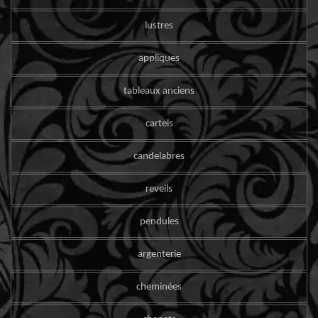
lustres
appliques
tableaux anciens
cartels
candelabres
reveils
pendules
argenterie
cheminées