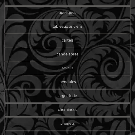
appliques
tableaux anciens
cartels
candelabres
reveils
pendules
argenterie
cheminées
chenets