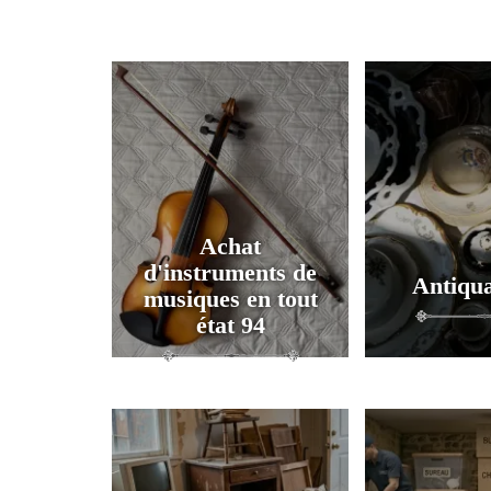
Achat
d'instruments de
Antiqua
musiques en tout
état 94