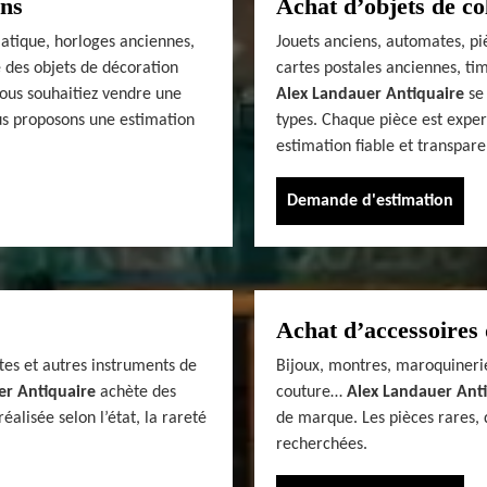
ens
Achat d’objets de co
siatique, horloges anciennes,
Jouets anciens, automates, pi
 des objets de décoration
cartes postales anciennes, tim
vous souhaitiez vendre une
Alex Landauer Antiquaire
se 
us proposons une estimation
types. Chaque pièce est exper
estimation fiable et transpare
Demande d'estimation
Achat d’accessoires 
tes et autres instruments de
Bijoux, montres, maroquinerie
er Antiquaire
achète des
couture…
Alex Landauer Ant
alisée selon l’état, la rareté
de marque. Les pièces rares, 
recherchées.