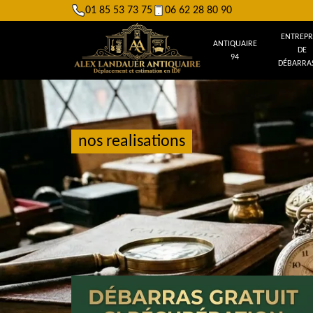
01 85 53 73 75
06 62 28 80 90
ENTREPR
ANTIQUAIRE
DE
94
DÉBARRAS
nos realisations