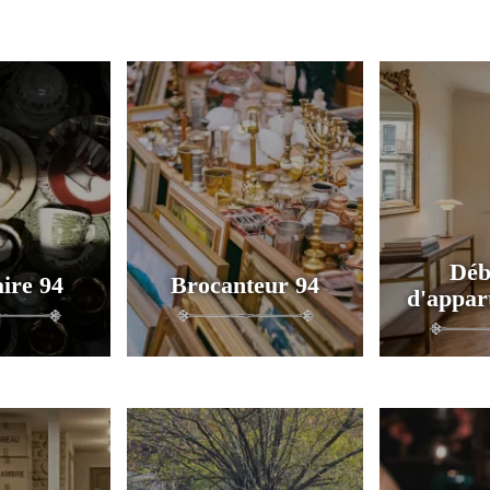
Déb
ire 94
Brocanteur 94
d'appar