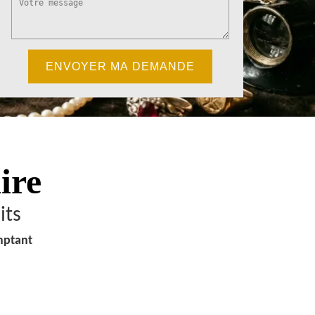
ire
its
mptant