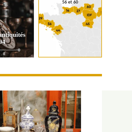
56 et 60
antiquités
94