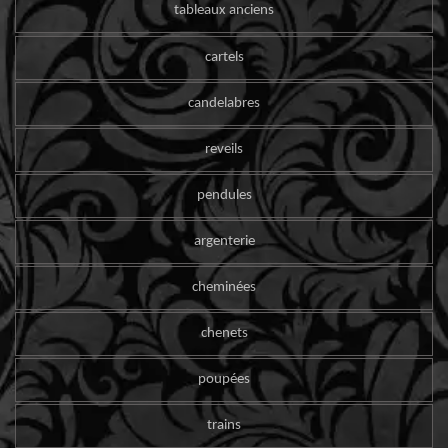
tableaux anciens
cartels
candelabres
reveils
pendules
argenterie
cheminées
chenets
poupées
trains