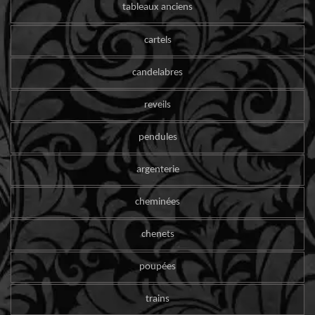
tableaux anciens
cartels
candelabres
reveils
pendules
argenterie
cheminées
chenets
poupées
trains