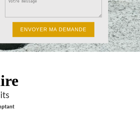
ire
its
mptant