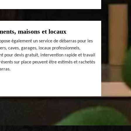
ents, maisons et locaux
pose également un service de débarras pour les
rs, caves, garages, locaux professionnels,
t pour devis gratuit, intervention rapide et travail
présents sur place peuvent être estimés et rachetés
arras.