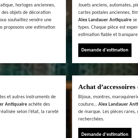
siatique, horloges anciennes,
Jouets anciens, automates, pi
 des objets de décoration
cartes postales anciennes, tim
vous souhaitiez vendre une
Alex Landauer Antiquaire
se 
us proposons une estimation
types. Chaque pièce est exper
estimation fiable et transpare
Demande d'estimation
Achat d’accessoires 
tes et autres instruments de
Bijoux, montres, maroquinerie
er Antiquaire
achète des
couture…
Alex Landauer Ant
alisée selon l’état, la rareté
de marque. Les pièces rares, 
recherchées.
Demande d'estimation