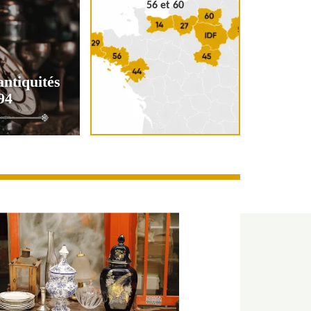
56 et 60
antiquités
94