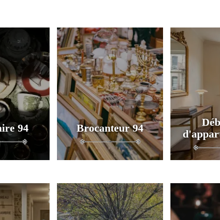
Déb
ire 94
Brocanteur 94
d'appar