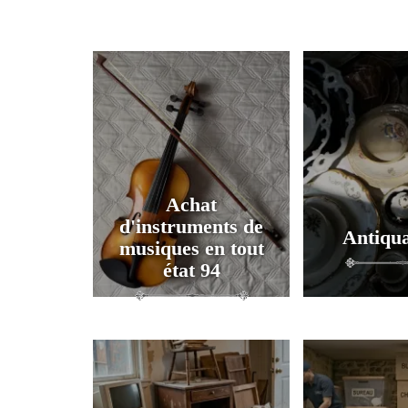
Achat
d'instruments de
Antiqua
musiques en tout
état 94